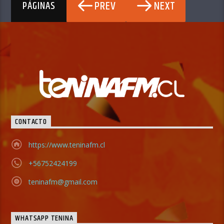
PREV
NEXT
PÁGINAS
CONTACTO
https://www.teninafm.cl
+56752424199
teninafm@gmail.com
WHATSAPP TENINA