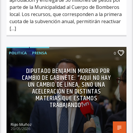
parte de la Municipalidad al Cuerpo de Bomberos
local. Los recursos, que corresponden a la primera
cuota de la subvención anual, permitirán reactivar
[…]
POLITICA
PRENSA
0
DIPUTADO BENJAMÍN MORENO POR
CAMBIO DE GABINETE: “AQUÍ NO HAY
UN CAMBIO DE LÍNEA, SINO UNA
ACELERACIÓN EN DISTINTAS
MATERIAS QUE ESTAMOS
TRABAJANDO”
Rigo Muñoz
20/05/2026