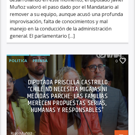
Muñoz valoró el paso dado por el Mandatario al
remover a su equipo, aunque acusó una profunda
improvisación, falta de conocimientos y mal
manejo en la conducción de la administración
general. El parlamentario […]
POLITICA
PRENSA
0
DIPUTADA PRISCILLA CASTRILLO:
“CHILE NO NECESITA MIGAJAS NI
MEDIDAS PARCHE: LAS FAMILIAS
MERECEN PROPUESTAS SERIAS,
HUMANAS Y RESPONSABLES”
Rigo Muñoz