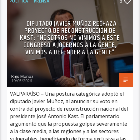
POLITICA
PRENSA
0
DIPUTADO JAVIER MUÑOZ RECHAZA
PROYECTO DE RECONSTRUCCIÓN DE
KAST: “NOSOTROS NO VINIMOS A ESTE
CONGRESO A JODERNOS A LA GENTE,
VINIMOS A DEFENDER A LA GENTE”
Rigo Muñoz
19/05/2026
VALPARAÍSO – Una postura categórica adoptó el
diputado Javier Muñoz, al anunciar su voto en
contra del proyecto de reconstrucción nacional del
presidente José Antonio Kast. El parlamentario
argumentó que la propuesta golpea severamente
a la clase media, a las regiones y a los sectores
vulnerables, beneficiando de forma exclusiva a las