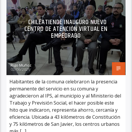
CHILEATIENDE INAUGURÓ NUEVO
CENTRO DE ATENCIÓN VIRTUAL EN
EMPEDRADO
Rigo Muñoz
02/06/2026
Habitantes de la comuna celebraron la presencia
permanente del servicio en su comuna y
agradecieron al IPS, al municipio y al Ministerio del
Trabajo y Previsión Social, el hacer posible este
hito que indicaron, representa ahorro, cercanía y
eficiencia. Ubicada a 43 kilómetros de Constitución
y 75 kilómetros de San Javier, los centros urbanos
más […]