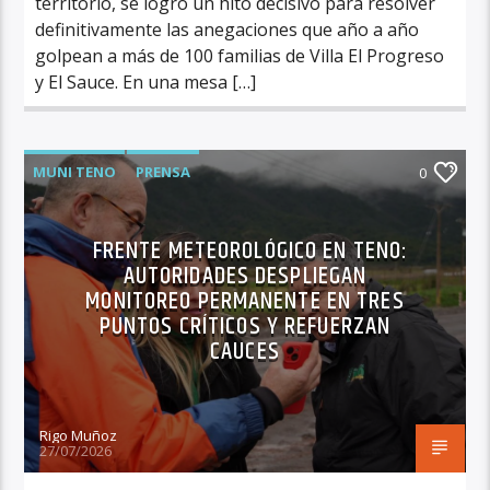
territorio, se logró un hito decisivo para resolver
definitivamente las anegaciones que año a año
golpean a más de 100 familias de Villa El Progreso
y El Sauce. En una mesa […]
MUNI TENO
PRENSA
0
FRENTE METEOROLÓGICO EN TENO:
AUTORIDADES DESPLIEGAN
MONITOREO PERMANENTE EN TRES
PUNTOS CRÍTICOS Y REFUERZAN
CAUCES
Rigo Muñoz
27/07/2026