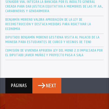
SENADOR VIAL INTEGRA LA BANCADA POR EL INDULTO GENERAL
CREADA PARA DAR JUSTICIA EQUITATIVA A MIEMBROS DE LAS FF.AA.,
CARABINEROS Y GENDARMERÍA
BENJAMÍN MORENO VALORA APROBACIÓN DE LA LEY DE
RECONSTRUCCIÓN Y DESTACA MEDIDAS PARA REACTIVAR LA
ECONOMÍA
DIPUTADO BENJAMÍN MORENO GESTIONA VISITA AL PALACIO DE LA
MONEDA PARA ESTUDIANTES DE CURICÓ Y VECINOS DE TENO
COMISIÓN DE VIVIENDA APRUEBA LEY DEL MONO 2.0 IMPULSADA POR
EL DIPUTADO JAVIER MUÑOZ Y PROYECTO PASA A SALA
NEXT
PÁGINAS