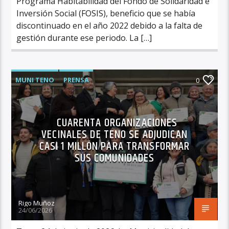
Programa Habitabilidad del Fondo de Solidaridad e
Inversión Social (FOSIS), beneficio que se había
discontinuado en el año 2022 debido a la falta de
gestión durante ese periodo. La […]
MUNI TENO
PRENSA
0
CUARENTA ORGANIZACIONES
VECINALES DE TENO SE ADJUDICAN
CASI 1 MILLÓN PARA TRANSFORMAR
SUS COMUNIDADES
Rigo Muñoz
24/06/2026