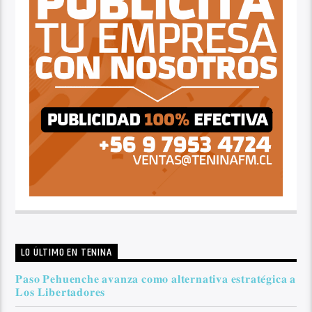
LO ÚLTIMO EN TENINA
𝐏𝐚𝐬𝐨 𝐏𝐞𝐡𝐮𝐞𝐧𝐜𝐡𝐞 𝐚𝐯𝐚𝐧𝐳𝐚 𝐜𝐨𝐦𝐨 𝐚𝐥𝐭𝐞𝐫𝐧𝐚𝐭𝐢𝐯𝐚 𝐞𝐬𝐭𝐫𝐚𝐭𝐞́𝐠𝐢𝐜𝐚 𝐚
𝐋𝐨𝐬 𝐋𝐢𝐛𝐞𝐫𝐭𝐚𝐝𝐨𝐫𝐞𝐬