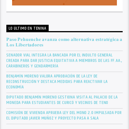
LO ÚLTIMO EN TENINA
𝐏𝐚𝐬𝐨 𝐏𝐞𝐡𝐮𝐞𝐧𝐜𝐡𝐞 𝐚𝐯𝐚𝐧𝐳𝐚 𝐜𝐨𝐦𝐨 𝐚𝐥𝐭𝐞𝐫𝐧𝐚𝐭𝐢𝐯𝐚 𝐞𝐬𝐭𝐫𝐚𝐭𝐞́𝐠𝐢𝐜𝐚 𝐚
𝐋𝐨𝐬 𝐋𝐢𝐛𝐞𝐫𝐭𝐚𝐝𝐨𝐫𝐞𝐬
SENADOR VIAL INTEGRA LA BANCADA POR EL INDULTO GENERAL
CREADA PARA DAR JUSTICIA EQUITATIVA A MIEMBROS DE LAS FF.AA.,
CARABINEROS Y GENDARMERÍA
BENJAMÍN MORENO VALORA APROBACIÓN DE LA LEY DE
RECONSTRUCCIÓN Y DESTACA MEDIDAS PARA REACTIVAR LA
ECONOMÍA
DIPUTADO BENJAMÍN MORENO GESTIONA VISITA AL PALACIO DE LA
MONEDA PARA ESTUDIANTES DE CURICÓ Y VECINOS DE TENO
COMISIÓN DE VIVIENDA APRUEBA LEY DEL MONO 2.0 IMPULSADA POR
EL DIPUTADO JAVIER MUÑOZ Y PROYECTO PASA A SALA