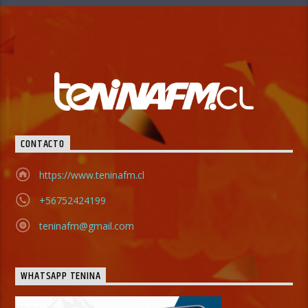
CONTACTO
https://www.teninafm.cl
+56752424199
teninafm@gmail.com
WHATSAPP TENINA