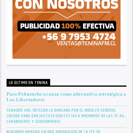
LO ÚLTIMO EN TENINA
𝐏𝐚𝐬𝐨 𝐏𝐞𝐡𝐮𝐞𝐧𝐜𝐡𝐞 𝐚𝐯𝐚𝐧𝐳𝐚 𝐜𝐨𝐦𝐨 𝐚𝐥𝐭𝐞𝐫𝐧𝐚𝐭𝐢𝐯𝐚 𝐞𝐬𝐭𝐫𝐚𝐭𝐞́𝐠𝐢𝐜𝐚 𝐚
𝐋𝐨𝐬 𝐋𝐢𝐛𝐞𝐫𝐭𝐚𝐝𝐨𝐫𝐞𝐬
SENADOR VIAL INTEGRA LA BANCADA POR EL INDULTO GENERAL
CREADA PARA DAR JUSTICIA EQUITATIVA A MIEMBROS DE LAS FF.AA.,
CARABINEROS Y GENDARMERÍA
BENJAMÍN MORENO VALORA APROBACIÓN DE LA LEY DE