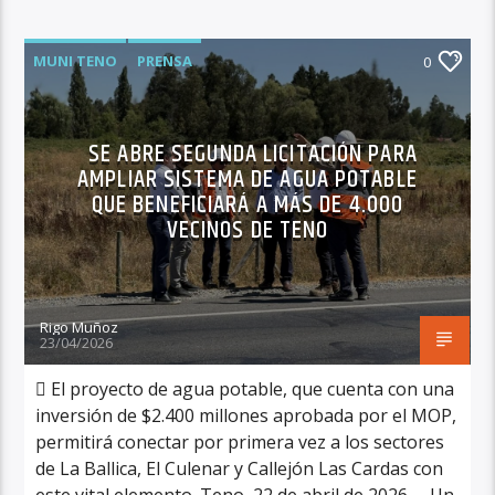
MUNI TENO
PRENSA
0
SE ABRE SEGUNDA LICITACIÓN PARA
AMPLIAR SISTEMA DE AGUA POTABLE
QUE BENEFICIARÁ A MÁS DE 4.000
VECINOS DE TENO
Rigo Muñoz
23/04/2026
 El proyecto de agua potable, que cuenta con una
inversión de $2.400 millones aprobada por el MOP,
permitirá conectar por primera vez a los sectores
de La Ballica, El Culenar y Callejón Las Cardas con
este vital elemento. Teno, 22 de abril de 2026. – Un