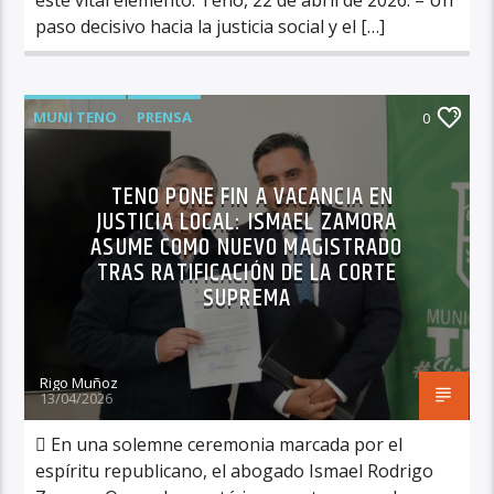
paso decisivo hacia la justicia social y el […]
MUNI TENO
PRENSA
0
TENO PONE FIN A VACANCIA EN
JUSTICIA LOCAL: ISMAEL ZAMORA
ASUME COMO NUEVO MAGISTRADO
TRAS RATIFICACIÓN DE LA CORTE
SUPREMA
Rigo Muñoz
13/04/2026
 En una solemne ceremonia marcada por el
espíritu republicano, el abogado Ismael Rodrigo