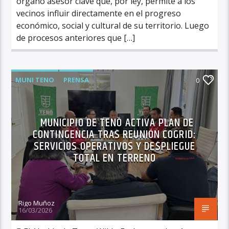
órgano asesor clave que, por ley, permite a los
vecinos influir directamente en el progreso
económico, social y cultural de su territorio. Luego
de procesos anteriores que […]
MUNI TENO
PRENSA
0
MUNICIPIO DE TENO ACTIVA PLAN DE
CONTINGENCIA TRAS REUNIÓN COGRID:
SERVICIOS OPERATIVOS Y DESPLIEGUE
TOTAL EN TERRENO
Rigo Muñoz
16/03/2026