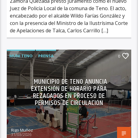
Zamora Quezada prestó juramento como el nuevo
Juez de Policía Local de la comuna de Teno. El acto,
encabezado por el alcalde Wildo Farías González y
con la presencia del Ministro de la Ilustrísima Corte
de Apelaciones de Talca, Carlos Carrillo […]
MUNI TENO
PRENSA
0
MUNICIPIO DE TENO ANUNCIA
EXTENSIÓN DE HORARIO PARA
REZAGADOS EN PROCESO DE
PERMISOS DE CIRCULACIÓN
Rigo Muñoz
31/03/2026