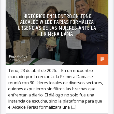
HISTÓRICO ENCUENTRO EN TENO:
ALCALDE WILDO FARÍAS FORMALIZA
URGENCIAS DE LAS MUJERES ANTE LA
PRIMERA DAMA
Rigo Muñoz
23/04/2026
Teno, 23 de abril de 2026. – En un encuentro
marcado por la cercanía, la Primera Dama se
reunió con 30 líderes locales de diversos sectores,
quienes expusieron sin filtros las brechas que
enfrentan a diario. El diálogo no solo fue una
instancia de escucha, sino la plataforma para que
el Alcalde Farías formalizara una […]