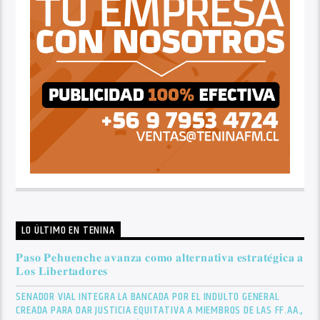
LO ÚLTIMO EN TENINA
𝐏𝐚𝐬𝐨 𝐏𝐞𝐡𝐮𝐞𝐧𝐜𝐡𝐞 𝐚𝐯𝐚𝐧𝐳𝐚 𝐜𝐨𝐦𝐨 𝐚𝐥𝐭𝐞𝐫𝐧𝐚𝐭𝐢𝐯𝐚 𝐞𝐬𝐭𝐫𝐚𝐭𝐞́𝐠𝐢𝐜𝐚 𝐚
𝐋𝐨𝐬 𝐋𝐢𝐛𝐞𝐫𝐭𝐚𝐝𝐨𝐫𝐞𝐬
SENADOR VIAL INTEGRA LA BANCADA POR EL INDULTO GENERAL
CREADA PARA DAR JUSTICIA EQUITATIVA A MIEMBROS DE LAS FF.AA.,