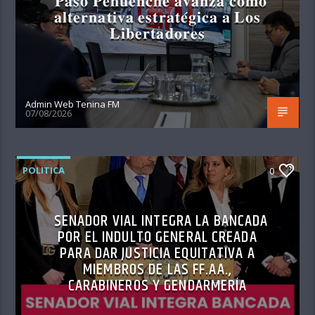
𝐏𝐚𝐬𝐨 𝐏𝐞𝐡𝐮𝐞𝐧𝐜𝐡𝐞 𝐚𝐯𝐚𝐧𝐳𝐚 𝐜𝐨𝐦𝐨
𝐚𝐥𝐭𝐞𝐫𝐧𝐚𝐭𝐢𝐯𝐚 𝐞𝐬𝐭𝐫𝐚𝐭𝐞́𝐠𝐢𝐜𝐚 𝐚 𝐋𝐨𝐬
𝐋𝐢𝐛𝐞𝐫𝐭𝐚𝐝𝐨𝐫𝐞𝐬
Admin Web Tenina FM
07/08/2026
POLITICA
0
SENADOR VIAL INTEGRA LA BANCADA
POR EL INDULTO GENERAL CREADA
PARA DAR JUSTICIA EQUITATIVA A
MIEMBROS DE LAS FF.AA.,
CARABINEROS Y GENDARMERÍA