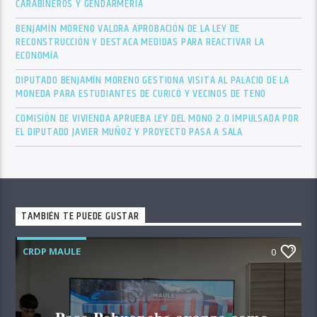
CARABINEROS Y GENDARMERÍA
BENJAMÍN MORENO VALORA APROBACIÓN DE LA LEY DE
RECONSTRUCCIÓN Y DESTACA MEDIDAS PARA REACTIVAR LA
ECONOMÍA
DIPUTADO BENJAMÍN MORENO GESTIONA VISITA AL PALACIO DE LA
MONEDA PARA ESTUDIANTES DE CURICÓ Y VECINOS DE TENO
COMISIÓN DE VIVIENDA APRUEBA LEY DEL MONO 2.0 IMPULSADA POR
EL DIPUTADO JAVIER MUÑOZ Y PROYECTO PASA A SALA
TAMBIÉN TE PUEDE GUSTAR
CRDP MAULE
0