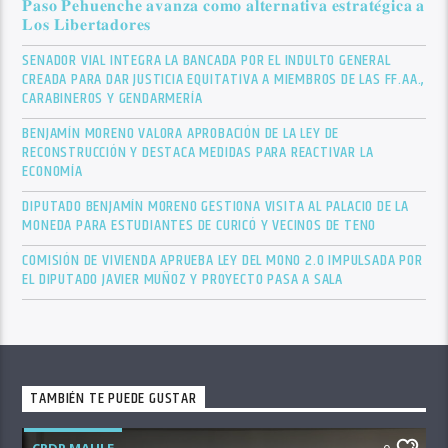
𝐏𝐚𝐬𝐨 𝐏𝐞𝐡𝐮𝐞𝐧𝐜𝐡𝐞 𝐚𝐯𝐚𝐧𝐳𝐚 𝐜𝐨𝐦𝐨 𝐚𝐥𝐭𝐞𝐫𝐧𝐚𝐭𝐢𝐯𝐚 𝐞𝐬𝐭𝐫𝐚𝐭𝐞́𝐠𝐢𝐜𝐚 𝐚
𝐋𝐨𝐬 𝐋𝐢𝐛𝐞𝐫𝐭𝐚𝐝𝐨𝐫𝐞𝐬
SENADOR VIAL INTEGRA LA BANCADA POR EL INDULTO GENERAL
CREADA PARA DAR JUSTICIA EQUITATIVA A MIEMBROS DE LAS FF.AA.,
CARABINEROS Y GENDARMERÍA
BENJAMÍN MORENO VALORA APROBACIÓN DE LA LEY DE
RECONSTRUCCIÓN Y DESTACA MEDIDAS PARA REACTIVAR LA
ECONOMÍA
DIPUTADO BENJAMÍN MORENO GESTIONA VISITA AL PALACIO DE LA
MONEDA PARA ESTUDIANTES DE CURICÓ Y VECINOS DE TENO
COMISIÓN DE VIVIENDA APRUEBA LEY DEL MONO 2.0 IMPULSADA POR
EL DIPUTADO JAVIER MUÑOZ Y PROYECTO PASA A SALA
TAMBIÉN TE PUEDE GUSTAR
CRDP MAULE