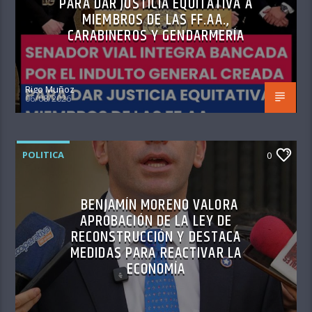
PARA DAR JUSTICIA EQUITATIVA A
MIEMBROS DE LAS FF.AA.,
CARABINEROS Y GENDARMERÍA
Rigo Muñoz
06/08/2026
POLITICA
0
BENJAMÍN MORENO VALORA
APROBACIÓN DE LA LEY DE
RECONSTRUCCIÓN Y DESTACA
MEDIDAS PARA REACTIVAR LA
ECONOMÍA