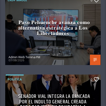
0
𝐏𝐚𝐬𝐨 𝐏𝐞𝐡𝐮𝐞𝐧𝐜𝐡𝐞 𝐚𝐯𝐚𝐧𝐳𝐚 𝐜𝐨𝐦𝐨
𝐚𝐥𝐭𝐞𝐫𝐧𝐚𝐭𝐢𝐯𝐚 𝐞𝐬𝐭𝐫𝐚𝐭𝐞́𝐠𝐢𝐜𝐚 𝐚 𝐋𝐨𝐬
𝐋𝐢𝐛𝐞𝐫𝐭𝐚𝐝𝐨𝐫𝐞𝐬
Admin Web Tenina FM
07/08/2026
POLITICA
0
SENADOR VIAL INTEGRA LA BANCADA
POR EL INDULTO GENERAL CREADA