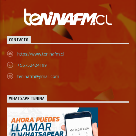
CONTACTO
https://www.teninafm.cl
+56752424199
teninafm@gmail.com
WHATSAPP TENINA