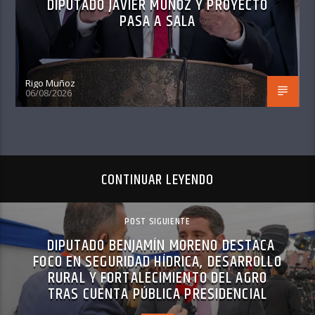
DIPUTADO JAVIER MUÑOZ Y PROYECTO
PASA A SALA
Rigo Muñoz
06/08/2026
CONTINUAR LEYENDO
POST SIGUIENTE
DIPUTADO BENJAMÍN MORENO DESTACA
FOCO EN SEGURIDAD HÍDRICA, DESARROLLO
RURAL Y FORTALECIMIENTO DEL AGRO
TRAS CUENTA PÚBLICA PRESIDENCIAL