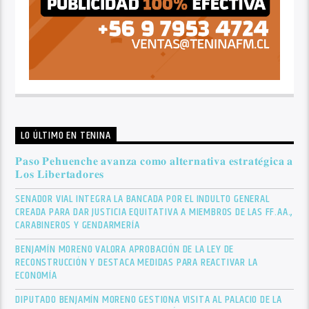
LO ÚLTIMO EN TENINA
𝐏𝐚𝐬𝐨 𝐏𝐞𝐡𝐮𝐞𝐧𝐜𝐡𝐞 𝐚𝐯𝐚𝐧𝐳𝐚 𝐜𝐨𝐦𝐨 𝐚𝐥𝐭𝐞𝐫𝐧𝐚𝐭𝐢𝐯𝐚 𝐞𝐬𝐭𝐫𝐚𝐭𝐞́𝐠𝐢𝐜𝐚 𝐚
𝐋𝐨𝐬 𝐋𝐢𝐛𝐞𝐫𝐭𝐚𝐝𝐨𝐫𝐞𝐬
SENADOR VIAL INTEGRA LA BANCADA POR EL INDULTO GENERAL
CREADA PARA DAR JUSTICIA EQUITATIVA A MIEMBROS DE LAS FF.AA.,
CARABINEROS Y GENDARMERÍA
BENJAMÍN MORENO VALORA APROBACIÓN DE LA LEY DE
RECONSTRUCCIÓN Y DESTACA MEDIDAS PARA REACTIVAR LA
ECONOMÍA
DIPUTADO BENJAMÍN MORENO GESTIONA VISITA AL PALACIO DE LA