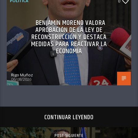
POLITICA
0
BENJAMÍN MORENO VALORA
APROBACIÓN DE LA LEY DE
RECONSTRUCCIÓN Y DESTACA
MEDIDAS PARA REACTIVAR LA
ECONOMÍA
Rigo Muñoz
06/08/2026
CONTINUAR LEYENDO
POST SIGUIENTE