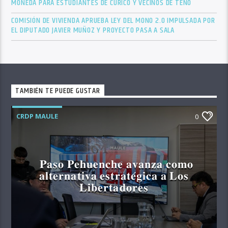
MONEDA PARA ESTUDIANTES DE CURICÓ Y VECINOS DE TENO
COMISIÓN DE VIVIENDA APRUEBA LEY DEL MONO 2.0 IMPULSADA POR
EL DIPUTADO JAVIER MUÑOZ Y PROYECTO PASA A SALA
TAMBIÉN TE PUEDE GUSTAR
CRDP MAULE
0
𝐏𝐚𝐬𝐨 𝐏𝐞𝐡𝐮𝐞𝐧𝐜𝐡𝐞 𝐚𝐯𝐚𝐧𝐳𝐚 𝐜𝐨𝐦𝐨
𝐚𝐥𝐭𝐞𝐫𝐧𝐚𝐭𝐢𝐯𝐚 𝐞𝐬𝐭𝐫𝐚𝐭𝐞́𝐠𝐢𝐜𝐚 𝐚 𝐋𝐨𝐬
𝐋𝐢𝐛𝐞𝐫𝐭𝐚𝐝𝐨𝐫𝐞𝐬