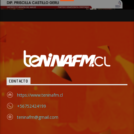
CONTACTO
https://www.teninafm.cl
+56752424199
teninafm@gmail.com