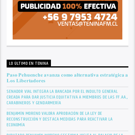
LO ÚLTIMO EN TENINA
𝐏𝐚𝐬𝐨 𝐏𝐞𝐡𝐮𝐞𝐧𝐜𝐡𝐞 𝐚𝐯𝐚𝐧𝐳𝐚 𝐜𝐨𝐦𝐨 𝐚𝐥𝐭𝐞𝐫𝐧𝐚𝐭𝐢𝐯𝐚 𝐞𝐬𝐭𝐫𝐚𝐭𝐞́𝐠𝐢𝐜𝐚 𝐚
𝐋𝐨𝐬 𝐋𝐢𝐛𝐞𝐫𝐭𝐚𝐝𝐨𝐫𝐞𝐬
SENADOR VIAL INTEGRA LA BANCADA POR EL INDULTO GENERAL
CREADA PARA DAR JUSTICIA EQUITATIVA A MIEMBROS DE LAS FF.AA.,
CARABINEROS Y GENDARMERÍA
BENJAMÍN MORENO VALORA APROBACIÓN DE LA LEY DE
RECONSTRUCCIÓN Y DESTACA MEDIDAS PARA REACTIVAR LA
ECONOMÍA