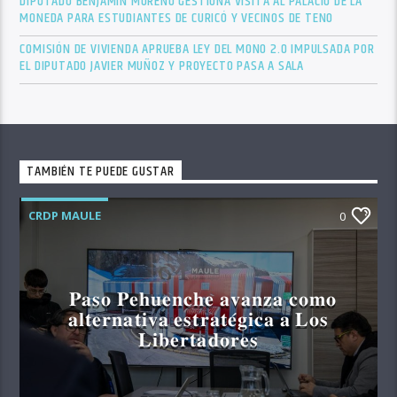
DIPUTADO BENJAMÍN MORENO GESTIONA VISITA AL PALACIO DE LA
MONEDA PARA ESTUDIANTES DE CURICÓ Y VECINOS DE TENO
COMISIÓN DE VIVIENDA APRUEBA LEY DEL MONO 2.0 IMPULSADA POR
EL DIPUTADO JAVIER MUÑOZ Y PROYECTO PASA A SALA
TAMBIÉN TE PUEDE GUSTAR
CRDP MAULE
0
𝐏𝐚𝐬𝐨 𝐏𝐞𝐡𝐮𝐞𝐧𝐜𝐡𝐞 𝐚𝐯𝐚𝐧𝐳𝐚 𝐜𝐨𝐦𝐨
𝐚𝐥𝐭𝐞𝐫𝐧𝐚𝐭𝐢𝐯𝐚 𝐞𝐬𝐭𝐫𝐚𝐭𝐞́𝐠𝐢𝐜𝐚 𝐚 𝐋𝐨𝐬
𝐋𝐢𝐛𝐞𝐫𝐭𝐚𝐝𝐨𝐫𝐞𝐬