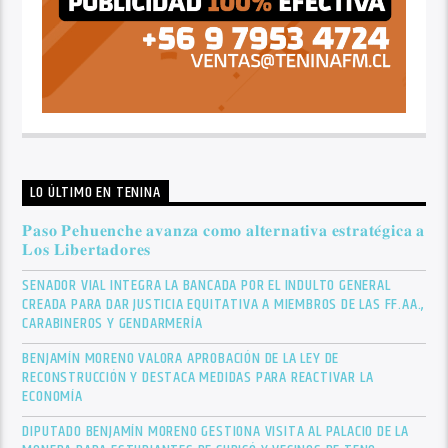
LO ÚLTIMO EN TENINA
𝐏𝐚𝐬𝐨 𝐏𝐞𝐡𝐮𝐞𝐧𝐜𝐡𝐞 𝐚𝐯𝐚𝐧𝐳𝐚 𝐜𝐨𝐦𝐨 𝐚𝐥𝐭𝐞𝐫𝐧𝐚𝐭𝐢𝐯𝐚 𝐞𝐬𝐭𝐫𝐚𝐭𝐞́𝐠𝐢𝐜𝐚 𝐚
𝐋𝐨𝐬 𝐋𝐢𝐛𝐞𝐫𝐭𝐚𝐝𝐨𝐫𝐞𝐬
SENADOR VIAL INTEGRA LA BANCADA POR EL INDULTO GENERAL
CREADA PARA DAR JUSTICIA EQUITATIVA A MIEMBROS DE LAS FF.AA.,
CARABINEROS Y GENDARMERÍA
BENJAMÍN MORENO VALORA APROBACIÓN DE LA LEY DE
RECONSTRUCCIÓN Y DESTACA MEDIDAS PARA REACTIVAR LA
ECONOMÍA
DIPUTADO BENJAMÍN MORENO GESTIONA VISITA AL PALACIO DE LA