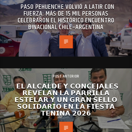
PASO PEHUENCHE VOLVIÓ A LATIR CON
FUERZA: MÁS DE 15 MIL PERSONAS
CELEBRARON EL HISTÓRICO ENCUENTRO
BINACIONAL CHILE–ARGENTINA
POST ANTERIOR
𝗘𝗟 𝗔𝗟𝗖𝗔𝗟𝗗𝗘 𝗬 𝗖𝗢𝗡𝗖𝗘𝗝𝗔𝗟𝗘𝗦
𝗥𝗘𝗩𝗘𝗟𝗔𝗡 𝗟𝗔 𝗣𝗔𝗥𝗥𝗜𝗟𝗟𝗔
𝗘𝗦𝗧𝗘𝗟𝗔𝗥 𝗬 𝗨𝗡 𝗚𝗥𝗔𝗡 𝗦𝗘𝗟𝗟𝗢
𝗦𝗢𝗟𝗜𝗗𝗔𝗥𝗜𝗢 𝗘𝗡 𝗟𝗔 𝗙𝗜𝗘𝗦𝗧𝗔
𝗧𝗘𝗡𝗜𝗡𝗔 𝟮𝟬𝟮𝟲