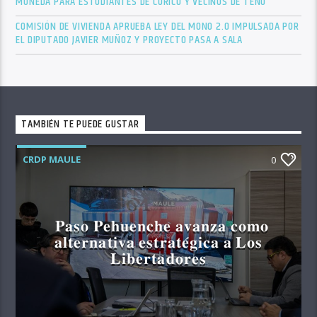
MONEDA PARA ESTUDIANTES DE CURICÓ Y VECINOS DE TENO
COMISIÓN DE VIVIENDA APRUEBA LEY DEL MONO 2.0 IMPULSADA POR
EL DIPUTADO JAVIER MUÑOZ Y PROYECTO PASA A SALA
TAMBIÉN TE PUEDE GUSTAR
CRDP MAULE
0
𝐏𝐚𝐬𝐨 𝐏𝐞𝐡𝐮𝐞𝐧𝐜𝐡𝐞 𝐚𝐯𝐚𝐧𝐳𝐚 𝐜𝐨𝐦𝐨
𝐚𝐥𝐭𝐞𝐫𝐧𝐚𝐭𝐢𝐯𝐚 𝐞𝐬𝐭𝐫𝐚𝐭𝐞́𝐠𝐢𝐜𝐚 𝐚 𝐋𝐨𝐬
𝐋𝐢𝐛𝐞𝐫𝐭𝐚𝐝𝐨𝐫𝐞𝐬