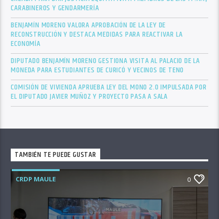
CARABINEROS Y GENDARMERÍA
BENJAMÍN MORENO VALORA APROBACIÓN DE LA LEY DE
RECONSTRUCCIÓN Y DESTACA MEDIDAS PARA REACTIVAR LA
ECONOMÍA
DIPUTADO BENJAMÍN MORENO GESTIONA VISITA AL PALACIO DE LA
MONEDA PARA ESTUDIANTES DE CURICÓ Y VECINOS DE TENO
COMISIÓN DE VIVIENDA APRUEBA LEY DEL MONO 2.0 IMPULSADA POR
EL DIPUTADO JAVIER MUÑOZ Y PROYECTO PASA A SALA
TAMBIÉN TE PUEDE GUSTAR
CRDP MAULE
0