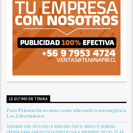
LO ÚLTIMO EN TENINA
𝐏𝐚𝐬𝐨 𝐏𝐞𝐡𝐮𝐞𝐧𝐜𝐡𝐞 𝐚𝐯𝐚𝐧𝐳𝐚 𝐜𝐨𝐦𝐨 𝐚𝐥𝐭𝐞𝐫𝐧𝐚𝐭𝐢𝐯𝐚 𝐞𝐬𝐭𝐫𝐚𝐭𝐞́𝐠𝐢𝐜𝐚 𝐚
𝐋𝐨𝐬 𝐋𝐢𝐛𝐞𝐫𝐭𝐚𝐝𝐨𝐫𝐞𝐬
SENADOR VIAL INTEGRA LA BANCADA POR EL INDULTO GENERAL
CREADA PARA DAR JUSTICIA EQUITATIVA A MIEMBROS DE LAS FF.AA.,