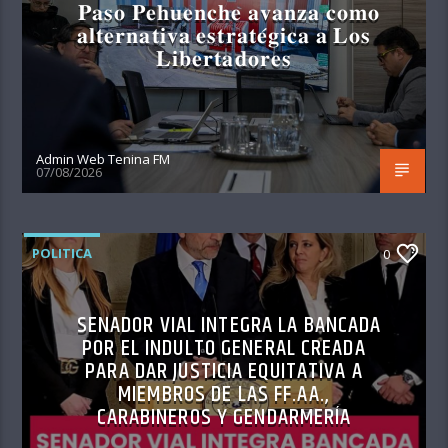
𝐏𝐚𝐬𝐨 𝐏𝐞𝐡𝐮𝐞𝐧𝐜𝐡𝐞 𝐚𝐯𝐚𝐧𝐳𝐚 𝐜𝐨𝐦𝐨
𝐚𝐥𝐭𝐞𝐫𝐧𝐚𝐭𝐢𝐯𝐚 𝐞𝐬𝐭𝐫𝐚𝐭𝐞́𝐠𝐢𝐜𝐚 𝐚 𝐋𝐨𝐬
𝐋𝐢𝐛𝐞𝐫𝐭𝐚𝐝𝐨𝐫𝐞𝐬
Admin Web Tenina FM
07/08/2026
POLITICA
0
SENADOR VIAL INTEGRA LA BANCADA
POR EL INDULTO GENERAL CREADA
PARA DAR JUSTICIA EQUITATIVA A
MIEMBROS DE LAS FF.AA.,
CARABINEROS Y GENDARMERÍA