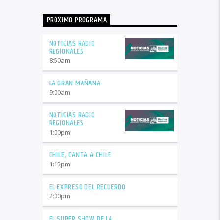
PRÓXIMO PROGRAMA
NOTICIAS RADIO
REGIONALES
8:50
am
LA GRAN MAÑANA
9:00
am
NOTICIAS RADIO
REGIONALES
1:00
pm
CHILE, CANTA A CHILE
1:15
pm
EL EXPRESO DEL RECUERDO
2:00
pm
EL SUPER SHOW DE LA