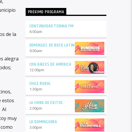
l,
nicipio
PRÓXIMO PROGRAMA
CONTINUIDAD TENINA FM
6:00
am
os de la
DOMINGOS DE ROCK LATINO
9:00
am
es alegra
CON RAÍCES DE AMÉRICA
todos;
12:00
pm
CHILE RURAL
1:30
pm
cinos,
e estos
LA HORA DE ÉXITOS
2:00
pm
 Al
stoy muy
LA DOMINGUERA
s como
3:00
pm