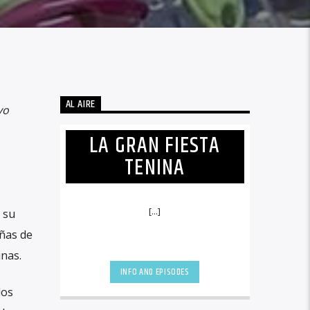
AL AIRE
vo
LA GRAN FIESTA
TENINA
[...]
r su
iñas de
inas.
INFO AND EPISODES
los