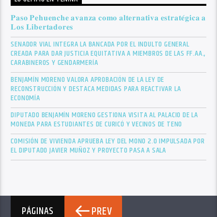
𝐏𝐚𝐬𝐨 𝐏𝐞𝐡𝐮𝐞𝐧𝐜𝐡𝐞 𝐚𝐯𝐚𝐧𝐳𝐚 𝐜𝐨𝐦𝐨 𝐚𝐥𝐭𝐞𝐫𝐧𝐚𝐭𝐢𝐯𝐚 𝐞𝐬𝐭𝐫𝐚𝐭𝐞́𝐠𝐢𝐜𝐚 𝐚
𝐋𝐨𝐬 𝐋𝐢𝐛𝐞𝐫𝐭𝐚𝐝𝐨𝐫𝐞𝐬
SENADOR VIAL INTEGRA LA BANCADA POR EL INDULTO GENERAL
CREADA PARA DAR JUSTICIA EQUITATIVA A MIEMBROS DE LAS FF.AA.,
CARABINEROS Y GENDARMERÍA
BENJAMÍN MORENO VALORA APROBACIÓN DE LA LEY DE
RECONSTRUCCIÓN Y DESTACA MEDIDAS PARA REACTIVAR LA
ECONOMÍA
DIPUTADO BENJAMÍN MORENO GESTIONA VISITA AL PALACIO DE LA
MONEDA PARA ESTUDIANTES DE CURICÓ Y VECINOS DE TENO
COMISIÓN DE VIVIENDA APRUEBA LEY DEL MONO 2.0 IMPULSADA POR
EL DIPUTADO JAVIER MUÑOZ Y PROYECTO PASA A SALA
PREV
PÁGINAS