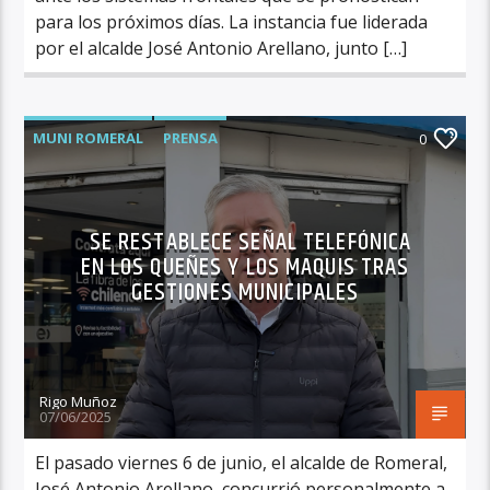
para los próximos días. La instancia fue liderada
por el alcalde José Antonio Arellano, junto […]
MUNI ROMERAL
PRENSA
0
SE RESTABLECE SEÑAL TELEFÓNICA
EN LOS QUEÑES Y LOS MAQUIS TRAS
GESTIONES MUNICIPALES
Rigo Muñoz
07/06/2025
El pasado viernes 6 de junio, el alcalde de Romeral,
José Antonio Arellano, concurrió personalmente a