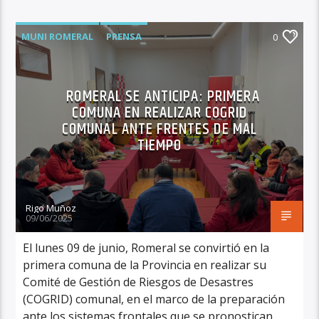
MUNI ROMERAL
PRENSA
0
ROMERAL SE ANTICIPA: PRIMERA
COMUNA EN REALIZAR COGRID
COMUNAL ANTE FRENTES DE MAL
TIEMPO
Rigo Muñoz
09/06/2025
El lunes 09 de junio, Romeral se convirtió en la
primera comuna de la Provincia en realizar su
Comité de Gestión de Riesgos de Desastres
(COGRID) comunal, en el marco de la preparación
ante los sistemas frontales que se pronostican