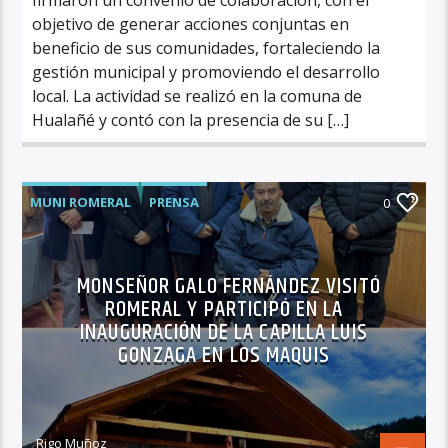
objetivo de generar acciones conjuntas en
beneficio de sus comunidades, fortaleciendo la
gestión municipal y promoviendo el desarrollo
local. La actividad se realizó en la comuna de
Hualañé y contó con la presencia de su […]
MUNI ROMERAL
PRENSA
0
MONSEÑOR GALO FERNÁNDEZ VISITÓ
ROMERAL Y PARTICIPÓ EN LA
INAUGURACIÓN DE LA CAPILLA LUIS
GONZAGA EN LOS MAQUIS
Rigo Muñoz