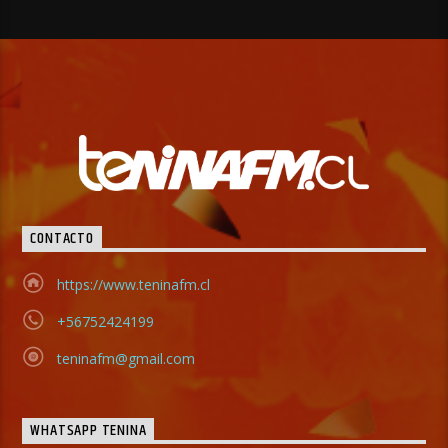
CONTACTO
https://www.teninafm.cl
+56752424199
teninafm@gmail.com
WHATSAPP TENINA