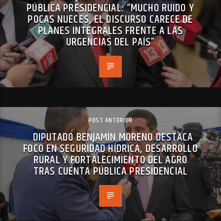
PÚBLICA PRESIDENCIAL: “MUCHO RUIDO Y
POCAS NUECES, EL DISCURSO CARECE DE
PLANES INTEGRALES FRENTE A LAS
URGENCIAS DEL PAÍS”
POST ANTERIOR
DIPUTADO BENJAMÍN MORENO DESTACA
FOCO EN SEGURIDAD HÍDRICA, DESARROLLO
RURAL Y FORTALECIMIENTO DEL AGRO
TRAS CUENTA PÚBLICA PRESIDENCIAL