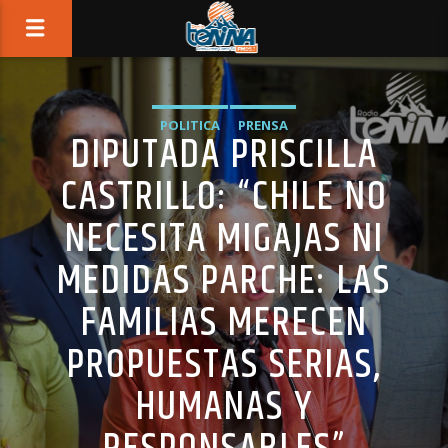
POLITICA
PRENSA
DIPUTADA PRISCILLA
CASTRILLO: “CHILE NO
NECESITA MIGAJAS NI
MEDIDAS PARCHE: LAS
FAMILIAS MERECEN
PROPUESTAS SERIAS,
HUMANAS Y