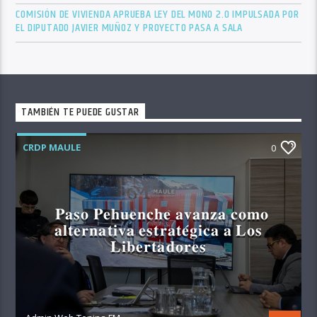
COMISIÓN DE VIVIENDA APRUEBA LEY DEL MONO 2.0 IMPULSADA POR
EL DIPUTADO JAVIER MUÑOZ Y PROYECTO PASA A SALA
TAMBIÉN TE PUEDE GUSTAR
CRDP MAULE
0
𝐏𝐚𝐬𝐨 𝐏𝐞𝐡𝐮𝐞𝐧𝐜𝐡𝐞 𝐚𝐯𝐚𝐧𝐳𝐚 𝐜𝐨𝐦𝐨
𝐚𝐥𝐭𝐞𝐫𝐧𝐚𝐭𝐢𝐯𝐚 𝐞𝐬𝐭𝐫𝐚𝐭𝐞́𝐠𝐢𝐜𝐚 𝐚 𝐋𝐨𝐬
𝐋𝐢𝐛𝐞𝐫𝐭𝐚𝐝𝐨𝐫𝐞𝐬