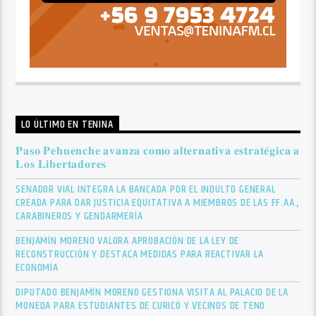
LO ÚLTIMO EN TENINA
𝐏𝐚𝐬𝐨 𝐏𝐞𝐡𝐮𝐞𝐧𝐜𝐡𝐞 𝐚𝐯𝐚𝐧𝐳𝐚 𝐜𝐨𝐦𝐨 𝐚𝐥𝐭𝐞𝐫𝐧𝐚𝐭𝐢𝐯𝐚 𝐞𝐬𝐭𝐫𝐚𝐭𝐞́𝐠𝐢𝐜𝐚 𝐚
𝐋𝐨𝐬 𝐋𝐢𝐛𝐞𝐫𝐭𝐚𝐝𝐨𝐫𝐞𝐬
SENADOR VIAL INTEGRA LA BANCADA POR EL INDULTO GENERAL
CREADA PARA DAR JUSTICIA EQUITATIVA A MIEMBROS DE LAS FF.AA.,
CARABINEROS Y GENDARMERÍA
BENJAMÍN MORENO VALORA APROBACIÓN DE LA LEY DE
RECONSTRUCCIÓN Y DESTACA MEDIDAS PARA REACTIVAR LA
ECONOMÍA
DIPUTADO BENJAMÍN MORENO GESTIONA VISITA AL PALACIO DE LA
MONEDA PARA ESTUDIANTES DE CURICÓ Y VECINOS DE TENO