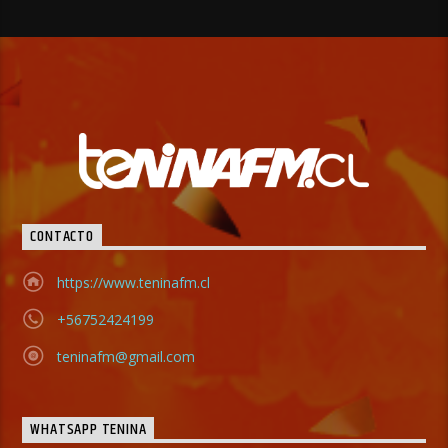
CONTACTO
https://www.teninafm.cl
+56752424199
teninafm@gmail.com
WHATSAPP TENINA