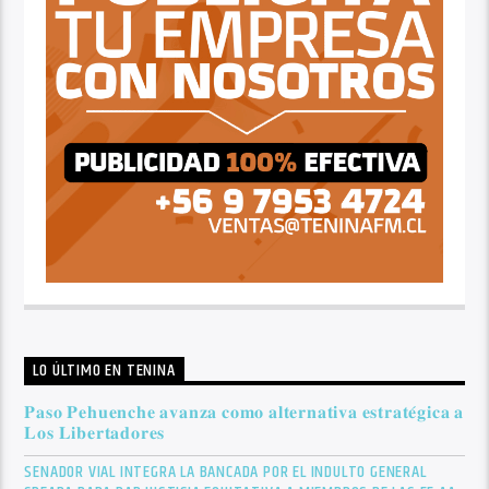
LO ÚLTIMO EN TENINA
𝐏𝐚𝐬𝐨 𝐏𝐞𝐡𝐮𝐞𝐧𝐜𝐡𝐞 𝐚𝐯𝐚𝐧𝐳𝐚 𝐜𝐨𝐦𝐨 𝐚𝐥𝐭𝐞𝐫𝐧𝐚𝐭𝐢𝐯𝐚 𝐞𝐬𝐭𝐫𝐚𝐭𝐞́𝐠𝐢𝐜𝐚 𝐚
𝐋𝐨𝐬 𝐋𝐢𝐛𝐞𝐫𝐭𝐚𝐝𝐨𝐫𝐞𝐬
SENADOR VIAL INTEGRA LA BANCADA POR EL INDULTO GENERAL