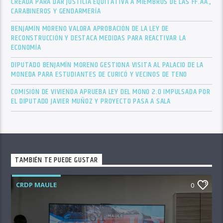
CREADA PARA DAR JUSTICIA EQUITATIVA A MIEMBROS DE LAS FF.AA.,
CARABINEROS Y GENDARMERÍA
BENJAMÍN MORENO VALORA APROBACIÓN DE LA LEY DE
RECONSTRUCCIÓN Y DESTACA MEDIDAS PARA REACTIVAR LA
ECONOMÍA
DIPUTADO BENJAMÍN MORENO GESTIONA VISITA AL PALACIO DE LA
MONEDA PARA ESTUDIANTES DE CURICÓ Y VECINOS DE TENO
COMISIÓN DE VIVIENDA APRUEBA LEY DEL MONO 2.0 IMPULSADA POR
EL DIPUTADO JAVIER MUÑOZ Y PROYECTO PASA A SALA
TAMBIÉN TE PUEDE GUSTAR
CRDP MAULE
0