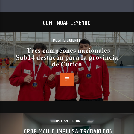
CONTINUAR LEYENDO
POST SIGUIENTE
𝐓𝐫𝐞𝐬 𝐜𝐚𝐦𝐩𝐞𝐨𝐧𝐞𝐬 𝐧𝐚𝐜𝐢𝐨𝐧𝐚𝐥𝐞𝐬
𝐒𝐮𝐛𝟏𝟒 𝐝𝐞𝐬𝐭𝐚𝐜𝐚𝐧 𝐩𝐚𝐫𝐚 𝐥𝐚 𝐩𝐫𝐨𝐯𝐢𝐧𝐜𝐢𝐚
𝐝𝐞 𝐂𝐮𝐫𝐢𝐜𝐨
POST ANTERIOR
CRDP MAULE IMPULSA TRABAJO CON