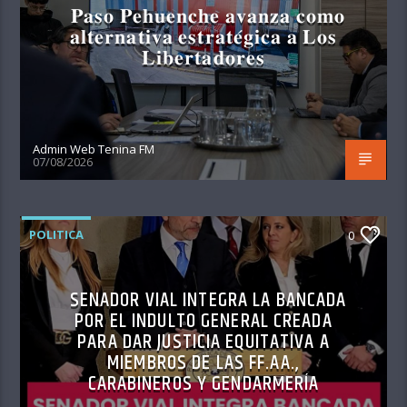
𝐏𝐚𝐬𝐨 𝐏𝐞𝐡𝐮𝐞𝐧𝐜𝐡𝐞 𝐚𝐯𝐚𝐧𝐳𝐚 𝐜𝐨𝐦𝐨
𝐚𝐥𝐭𝐞𝐫𝐧𝐚𝐭𝐢𝐯𝐚 𝐞𝐬𝐭𝐫𝐚𝐭𝐞́𝐠𝐢𝐜𝐚 𝐚 𝐋𝐨𝐬
𝐋𝐢𝐛𝐞𝐫𝐭𝐚𝐝𝐨𝐫𝐞𝐬
Admin Web Tenina FM
07/08/2026
POLITICA
0
SENADOR VIAL INTEGRA LA BANCADA
POR EL INDULTO GENERAL CREADA
PARA DAR JUSTICIA EQUITATIVA A
MIEMBROS DE LAS FF.AA.,
CARABINEROS Y GENDARMERÍA