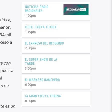
NOTICIAS RADIO
REGIONALES
1:00
pm
ética,
CHILE, CANTA A CHILE
menor,
1:15
pm
34 mil
cceso a
EL EXPRESO DEL RECUERDO
2:00
pm
EL SUPER SHOW DE LA
e con
TARDE
3:00
pm
spuesta
l
EL WASKAZO RANCHERO
6:00
pm
 y de
LA GRAN FIESTA TENINA
8:00
pm
ste es un