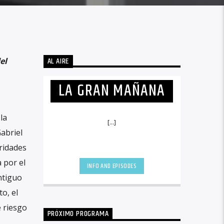
AL AIRE
el
LA GRAN MAÑANA
la
[...]
abriel
oridades
 por el
INFO AND EPISODES
ntiguo
o, el
 riesgo
PRÓXIMO PROGRAMA