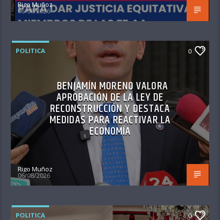
Rigo Muñoz
06/08/2026
POLITICA
0
BENJAMÍN MORENO VALORA
APROBACIÓN DE LA LEY DE
RECONSTRUCCIÓN Y DESTACA
MEDIDAS PARA REACTIVAR LA
ECONOMÍA
Rigo Muñoz
06/08/2026
POLITICA
0