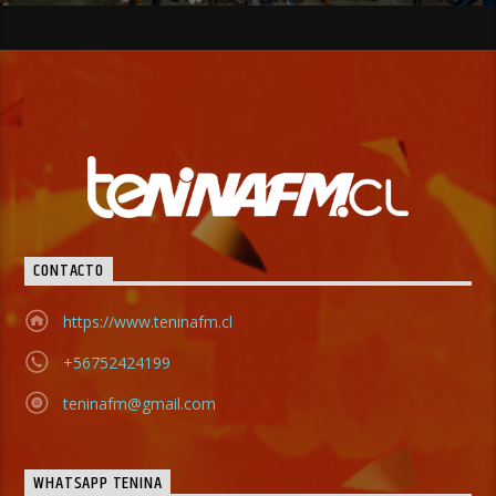
CONTACTO
https://www.teninafm.cl
+56752424199
teninafm@gmail.com
WHATSAPP TENINA