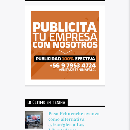
LO ÚLTIMO EN TENINA
𝐏𝐚𝐬𝐨 𝐏𝐞𝐡𝐮𝐞𝐧𝐜𝐡𝐞 𝐚𝐯𝐚𝐧𝐳𝐚
𝐜𝐨𝐦𝐨 𝐚𝐥𝐭𝐞𝐫𝐧𝐚𝐭𝐢𝐯𝐚
𝐞𝐬𝐭𝐫𝐚𝐭𝐞́𝐠𝐢𝐜𝐚 𝐚 𝐋𝐨𝐬