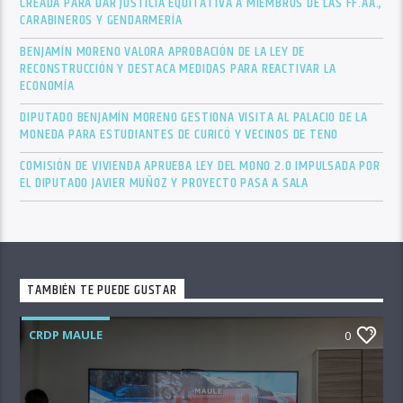
CREADA PARA DAR JUSTICIA EQUITATIVA A MIEMBROS DE LAS FF.AA.,
CARABINEROS Y GENDARMERÍA
BENJAMÍN MORENO VALORA APROBACIÓN DE LA LEY DE
RECONSTRUCCIÓN Y DESTACA MEDIDAS PARA REACTIVAR LA
ECONOMÍA
DIPUTADO BENJAMÍN MORENO GESTIONA VISITA AL PALACIO DE LA
MONEDA PARA ESTUDIANTES DE CURICÓ Y VECINOS DE TENO
COMISIÓN DE VIVIENDA APRUEBA LEY DEL MONO 2.0 IMPULSADA POR
EL DIPUTADO JAVIER MUÑOZ Y PROYECTO PASA A SALA
TAMBIÉN TE PUEDE GUSTAR
CRDP MAULE
0