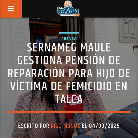
PRENSA
SERNAMEG MAULE
GESTIONA PENSIÓN DE
REPARACIÓN PARA HIJO DE
VÍCTIMA DE FEMICIDIO EN
TALCA
ESCRITO POR
RIGO MUÑOZ
EL 04/09/2025