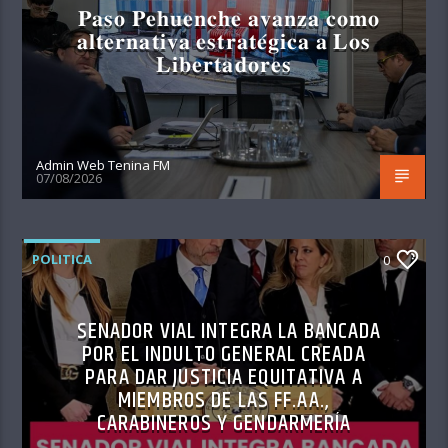
𝐏𝐚𝐬𝐨 𝐏𝐞𝐡𝐮𝐞𝐧𝐜𝐡𝐞 𝐚𝐯𝐚𝐧𝐳𝐚 𝐜𝐨𝐦𝐨
𝐚𝐥𝐭𝐞𝐫𝐧𝐚𝐭𝐢𝐯𝐚 𝐞𝐬𝐭𝐫𝐚𝐭𝐞́𝐠𝐢𝐜𝐚 𝐚 𝐋𝐨𝐬
𝐋𝐢𝐛𝐞𝐫𝐭𝐚𝐝𝐨𝐫𝐞𝐬
Admin Web Tenina FM
07/08/2026
POLITICA
0
SENADOR VIAL INTEGRA LA BANCADA
POR EL INDULTO GENERAL CREADA
PARA DAR JUSTICIA EQUITATIVA A
MIEMBROS DE LAS FF.AA.,
CARABINEROS Y GENDARMERÍA