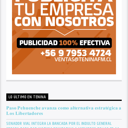
LO ÚLTIMO EN TENINA
𝐏𝐚𝐬𝐨 𝐏𝐞𝐡𝐮𝐞𝐧𝐜𝐡𝐞 𝐚𝐯𝐚𝐧𝐳𝐚 𝐜𝐨𝐦𝐨 𝐚𝐥𝐭𝐞𝐫𝐧𝐚𝐭𝐢𝐯𝐚 𝐞𝐬𝐭𝐫𝐚𝐭𝐞́𝐠𝐢𝐜𝐚 𝐚
𝐋𝐨𝐬 𝐋𝐢𝐛𝐞𝐫𝐭𝐚𝐝𝐨𝐫𝐞𝐬
SENADOR VIAL INTEGRA LA BANCADA POR EL INDULTO GENERAL