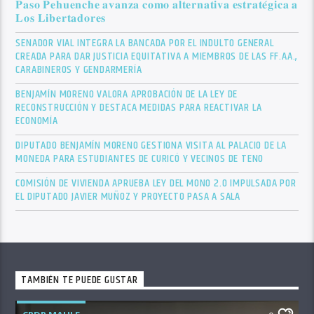
𝐏𝐚𝐬𝐨 𝐏𝐞𝐡𝐮𝐞𝐧𝐜𝐡𝐞 𝐚𝐯𝐚𝐧𝐳𝐚 𝐜𝐨𝐦𝐨 𝐚𝐥𝐭𝐞𝐫𝐧𝐚𝐭𝐢𝐯𝐚 𝐞𝐬𝐭𝐫𝐚𝐭𝐞́𝐠𝐢𝐜𝐚 𝐚
𝐋𝐨𝐬 𝐋𝐢𝐛𝐞𝐫𝐭𝐚𝐝𝐨𝐫𝐞𝐬
SENADOR VIAL INTEGRA LA BANCADA POR EL INDULTO GENERAL
CREADA PARA DAR JUSTICIA EQUITATIVA A MIEMBROS DE LAS FF.AA.,
CARABINEROS Y GENDARMERÍA
BENJAMÍN MORENO VALORA APROBACIÓN DE LA LEY DE
RECONSTRUCCIÓN Y DESTACA MEDIDAS PARA REACTIVAR LA
ECONOMÍA
DIPUTADO BENJAMÍN MORENO GESTIONA VISITA AL PALACIO DE LA
MONEDA PARA ESTUDIANTES DE CURICÓ Y VECINOS DE TENO
COMISIÓN DE VIVIENDA APRUEBA LEY DEL MONO 2.0 IMPULSADA POR
EL DIPUTADO JAVIER MUÑOZ Y PROYECTO PASA A SALA
TAMBIÉN TE PUEDE GUSTAR