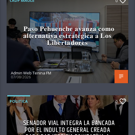
CRDP MAULE
0
𝐏𝐚𝐬𝐨 𝐏𝐞𝐡𝐮𝐞𝐧𝐜𝐡𝐞 𝐚𝐯𝐚𝐧𝐳𝐚 𝐜𝐨𝐦𝐨
𝐚𝐥𝐭𝐞𝐫𝐧𝐚𝐭𝐢𝐯𝐚 𝐞𝐬𝐭𝐫𝐚𝐭𝐞́𝐠𝐢𝐜𝐚 𝐚 𝐋𝐨𝐬
𝐋𝐢𝐛𝐞𝐫𝐭𝐚𝐝𝐨𝐫𝐞𝐬
Admin Web Tenina FM
07/08/2026
POLITICA
0
SENADOR VIAL INTEGRA LA BANCADA
POR EL INDULTO GENERAL CREADA