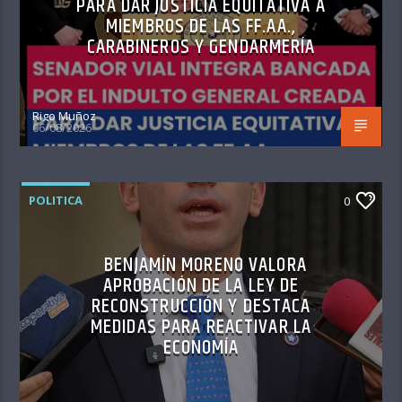
PARA DAR JUSTICIA EQUITATIVA A
MIEMBROS DE LAS FF.AA.,
CARABINEROS Y GENDARMERÍA
Rigo Muñoz
06/08/2026
POLITICA
0
BENJAMÍN MORENO VALORA
APROBACIÓN DE LA LEY DE
RECONSTRUCCIÓN Y DESTACA
MEDIDAS PARA REACTIVAR LA
ECONOMÍA