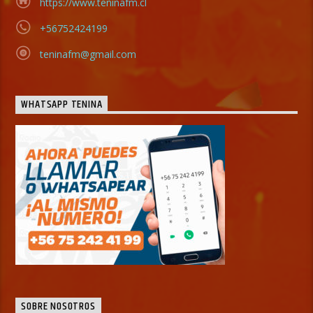
https://www.teninafm.cl
+56752424199
teninafm@gmail.com
WHATSAPP TENINA
SOBRE NOSOTROS