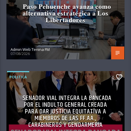
𝐏𝐚𝐬𝐨 𝐏𝐞𝐡𝐮𝐞𝐧𝐜𝐡𝐞 𝐚𝐯𝐚𝐧𝐳𝐚 𝐜𝐨𝐦𝐨
𝐚𝐥𝐭𝐞𝐫𝐧𝐚𝐭𝐢𝐯𝐚 𝐞𝐬𝐭𝐫𝐚𝐭𝐞́𝐠𝐢𝐜𝐚 𝐚 𝐋𝐨𝐬
𝐋𝐢𝐛𝐞𝐫𝐭𝐚𝐝𝐨𝐫𝐞𝐬
Admin Web Tenina FM
07/08/2026
POLITICA
0
SENADOR VIAL INTEGRA LA BANCADA
POR EL INDULTO GENERAL CREADA
PARA DAR JUSTICIA EQUITATIVA A
MIEMBROS DE LAS FF.AA.,
CARABINEROS Y GENDARMERÍA