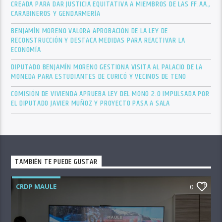
CREADA PARA DAR JUSTICIA EQUITATIVA A MIEMBROS DE LAS FF.AA.,
CARABINEROS Y GENDARMERÍA
BENJAMÍN MORENO VALORA APROBACIÓN DE LA LEY DE
RECONSTRUCCIÓN Y DESTACA MEDIDAS PARA REACTIVAR LA
ECONOMÍA
DIPUTADO BENJAMÍN MORENO GESTIONA VISITA AL PALACIO DE LA
MONEDA PARA ESTUDIANTES DE CURICÓ Y VECINOS DE TENO
COMISIÓN DE VIVIENDA APRUEBA LEY DEL MONO 2.0 IMPULSADA POR
EL DIPUTADO JAVIER MUÑOZ Y PROYECTO PASA A SALA
TAMBIÉN TE PUEDE GUSTAR
CRDP MAULE
0