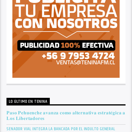
LO ÚLTIMO EN TENINA
𝐏𝐚𝐬𝐨 𝐏𝐞𝐡𝐮𝐞𝐧𝐜𝐡𝐞 𝐚𝐯𝐚𝐧𝐳𝐚 𝐜𝐨𝐦𝐨 𝐚𝐥𝐭𝐞𝐫𝐧𝐚𝐭𝐢𝐯𝐚 𝐞𝐬𝐭𝐫𝐚𝐭𝐞́𝐠𝐢𝐜𝐚 𝐚
𝐋𝐨𝐬 𝐋𝐢𝐛𝐞𝐫𝐭𝐚𝐝𝐨𝐫𝐞𝐬
SENADOR VIAL INTEGRA LA BANCADA POR EL INDULTO GENERAL