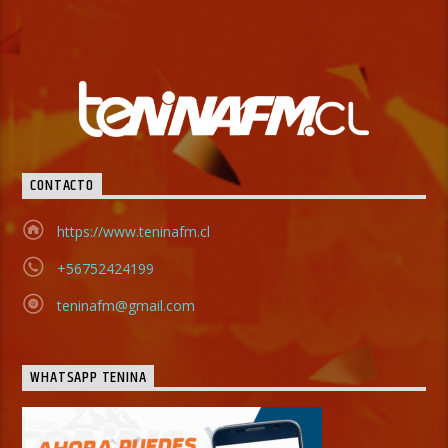
CONTACTO
https://www.teninafm.cl
+56752424199
teninafm@gmail.com
WHATSAPP TENINA