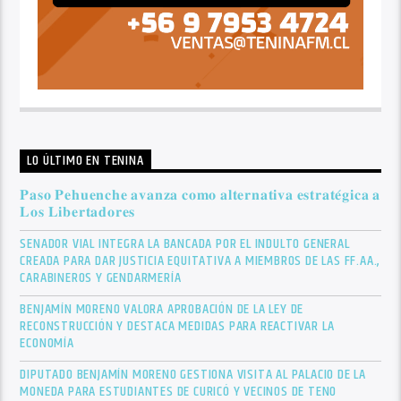
LO ÚLTIMO EN TENINA
𝐏𝐚𝐬𝐨 𝐏𝐞𝐡𝐮𝐞𝐧𝐜𝐡𝐞 𝐚𝐯𝐚𝐧𝐳𝐚 𝐜𝐨𝐦𝐨 𝐚𝐥𝐭𝐞𝐫𝐧𝐚𝐭𝐢𝐯𝐚 𝐞𝐬𝐭𝐫𝐚𝐭𝐞́𝐠𝐢𝐜𝐚 𝐚
𝐋𝐨𝐬 𝐋𝐢𝐛𝐞𝐫𝐭𝐚𝐝𝐨𝐫𝐞𝐬
SENADOR VIAL INTEGRA LA BANCADA POR EL INDULTO GENERAL
CREADA PARA DAR JUSTICIA EQUITATIVA A MIEMBROS DE LAS FF.AA.,
CARABINEROS Y GENDARMERÍA
BENJAMÍN MORENO VALORA APROBACIÓN DE LA LEY DE
RECONSTRUCCIÓN Y DESTACA MEDIDAS PARA REACTIVAR LA
ECONOMÍA
DIPUTADO BENJAMÍN MORENO GESTIONA VISITA AL PALACIO DE LA
MONEDA PARA ESTUDIANTES DE CURICÓ Y VECINOS DE TENO