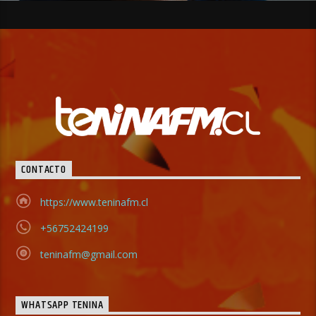
CONTACTO
https://www.teninafm.cl
+56752424199
teninafm@gmail.com
WHATSAPP TENINA