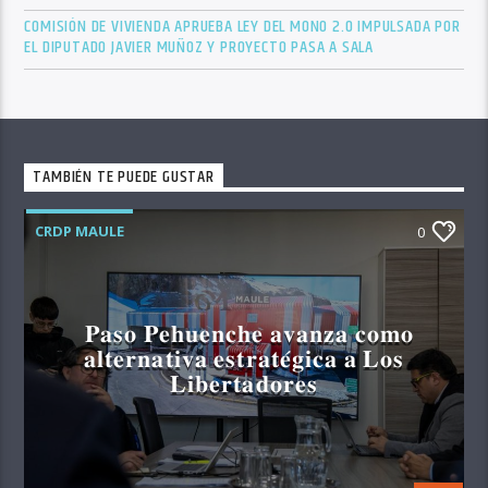
COMISIÓN DE VIVIENDA APRUEBA LEY DEL MONO 2.0 IMPULSADA POR
EL DIPUTADO JAVIER MUÑOZ Y PROYECTO PASA A SALA
TAMBIÉN TE PUEDE GUSTAR
CRDP MAULE
0
𝐏𝐚𝐬𝐨 𝐏𝐞𝐡𝐮𝐞𝐧𝐜𝐡𝐞 𝐚𝐯𝐚𝐧𝐳𝐚 𝐜𝐨𝐦𝐨
𝐚𝐥𝐭𝐞𝐫𝐧𝐚𝐭𝐢𝐯𝐚 𝐞𝐬𝐭𝐫𝐚𝐭𝐞́𝐠𝐢𝐜𝐚 𝐚 𝐋𝐨𝐬
𝐋𝐢𝐛𝐞𝐫𝐭𝐚𝐝𝐨𝐫𝐞𝐬