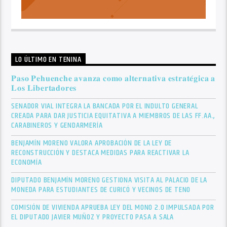
LO ÚLTIMO EN TENINA
𝐏𝐚𝐬𝐨 𝐏𝐞𝐡𝐮𝐞𝐧𝐜𝐡𝐞 𝐚𝐯𝐚𝐧𝐳𝐚 𝐜𝐨𝐦𝐨 𝐚𝐥𝐭𝐞𝐫𝐧𝐚𝐭𝐢𝐯𝐚 𝐞𝐬𝐭𝐫𝐚𝐭𝐞́𝐠𝐢𝐜𝐚 𝐚
𝐋𝐨𝐬 𝐋𝐢𝐛𝐞𝐫𝐭𝐚𝐝𝐨𝐫𝐞𝐬
SENADOR VIAL INTEGRA LA BANCADA POR EL INDULTO GENERAL
CREADA PARA DAR JUSTICIA EQUITATIVA A MIEMBROS DE LAS FF.AA.,
CARABINEROS Y GENDARMERÍA
BENJAMÍN MORENO VALORA APROBACIÓN DE LA LEY DE
RECONSTRUCCIÓN Y DESTACA MEDIDAS PARA REACTIVAR LA
ECONOMÍA
DIPUTADO BENJAMÍN MORENO GESTIONA VISITA AL PALACIO DE LA
MONEDA PARA ESTUDIANTES DE CURICÓ Y VECINOS DE TENO
COMISIÓN DE VIVIENDA APRUEBA LEY DEL MONO 2.0 IMPULSADA POR
EL DIPUTADO JAVIER MUÑOZ Y PROYECTO PASA A SALA