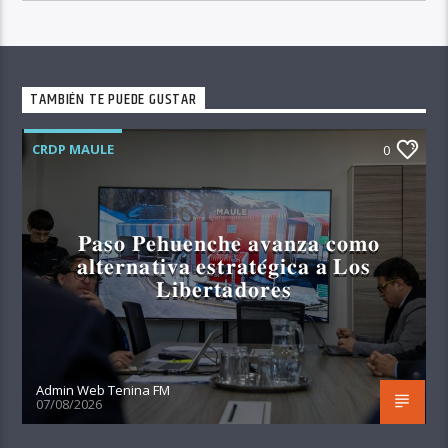
TAMBIÉN TE PUEDE GUSTAR
CRDP MAULE
0
𝐏𝐚𝐬𝐨 𝐏𝐞𝐡𝐮𝐞𝐧𝐜𝐡𝐞 𝐚𝐯𝐚𝐧𝐳𝐚 𝐜𝐨𝐦𝐨
𝐚𝐥𝐭𝐞𝐫𝐧𝐚𝐭𝐢𝐯𝐚 𝐞𝐬𝐭𝐫𝐚𝐭𝐞́𝐠𝐢𝐜𝐚 𝐚 𝐋𝐨𝐬
𝐋𝐢𝐛𝐞𝐫𝐭𝐚𝐝𝐨𝐫𝐞𝐬
Admin Web Tenina FM
07/08/2026