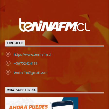
CONTACTO
https://www.teninafm.cl
+56752424199
teninafm@gmail.com
WHATSAPP TENINA